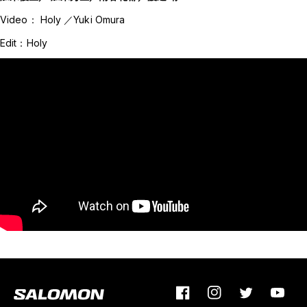
Video： Holy ／Yuki Omura
Edit：Holy
Facebook
Instagram
Twitter
YouTu