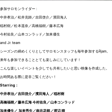
参加サロモンライダー :
中井孝治／松井克師／吉田啓介／濱田海人
稲村樹／松本遥奈／高橋福樹／藤本広海
今村佑良／山本コンラッド／加来優生
and Jr. team
シーズンの締めくくりとしてサロモンスタッフも毎年参加するRjam。
来年も参加できることとても楽しみにしています！
こんな楽しいイベントを少しでも共有したいと思い映像を作成した。
お時間ある際に是非ご覧ください！
Starring：
中井孝治／吉田啓介／濱田海人 ／稲村樹
高橋福樹／藤本広海 今村佑良／山本コンラッド
加来優生／ 加来秀生／南谷花都／渡辺 晴