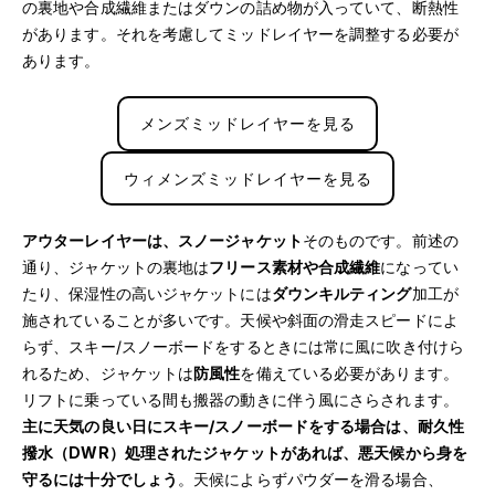
の裏地や合成繊維またはダウンの詰め物が入っていて、断熱性
があります。それを考慮してミッドレイヤーを調整する必要が
あります。
メンズミッドレイヤーを見る
ウィメンズミッドレイヤーを見る
アウターレイヤーは、スノージャケット
そのものです。前述の
通り、ジャケットの裏地は
フリース素材や合成繊維
になってい
たり、保湿性の高いジャケットには
ダウンキルティング
加工が
施されていることが多いです。天候や斜面の滑走スピードによ
らず、スキー/スノーボードをするときには常に風に吹き付けら
れるため、ジャケットは
防風性
を備えている必要があります。
リフトに乗っている間も搬器の動きに伴う風にさらされます。
主に天気の良い日にスキー/スノーボードをする場合は、耐久性
撥水（DWR）処理されたジャケットがあれば、悪天候から身を
守るには十分でしょう
。天候によらずパウダーを滑る場合、