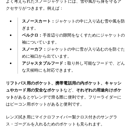
よく考えられたスノージャケットには、雪や風から身を守るア
クセサリがつきます。例えば：
スノースカート：
ジャケットの中に入り込む雪や風を防
ぎます。
ベルクロ：
手首辺りの隙間をなくすためにジャケットの
袖についています。
スノーカフ：
ジャケットの中に雪が入り込むのを防ぐた
めに袖口から出ています。
アジャスタブルフード：
取り外し可能なフードで、どん
な天候時にも対応できます。
リフトパス用のポケット、携帯電話用の内ポケット、キャッシ
ュやカード用の安全なポケット
など、
それぞれの用途向けポケ
ット
があるとゲレンデで滑る際に便利です。フリーライダーに
はビーコン用ポケットがあると便利です。
レンズ拭き用にマイクロファイバー製クロス付きのサングラ
ス・ゴーグルを入れるためのポケットも見られます。