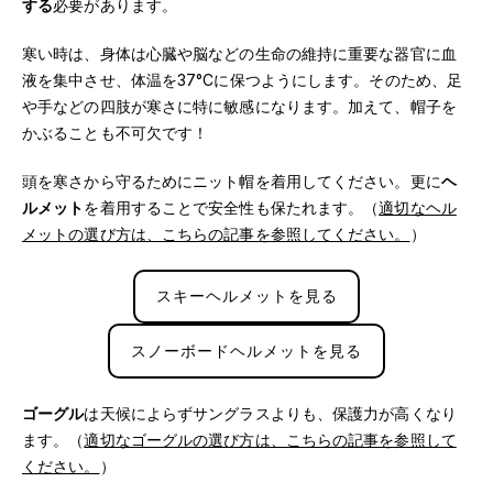
する
必要があります。
寒い時は、身体は心臓や脳などの生命の維持に重要な器官に血
液を集中させ、体温を37°Cに保つようにします。そのため、足
や手などの四肢が寒さに特に敏感になります。加えて、帽子を
かぶることも不可欠です！
頭を寒さから守るためにニット帽を着用してください。更に
ヘ
ルメット
を着用することで安全性も保たれます。（
適切なヘル
メットの選び方は、こちらの記事を参照してください。
）
スキーヘルメットを見る
スノーボードヘルメットを見る
ゴーグル
は天候によらずサングラスよりも、保護力が高くなり
ます。（
適切なゴーグルの選び方は、こちらの記事を参照して
ください。
）