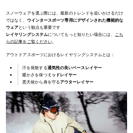
スノーウェアを選ぶ際には、最新のトレンドを追いかけるだけ
ではなく、
ウインタースポーツ専用にデザインされた機能的な
ウェア
という観点も重要です
レイヤリングシステム
についてもっと知りたい場合には、
こち
らの記事をご覧ください
。
アウトドアスポーツにおけるレイヤリングシステムとは：
汗を発散する
通気性の良いベースレイヤー
暖かさを保つ
ミッドレイヤー
悪天候から身を守る
アウターレイヤー