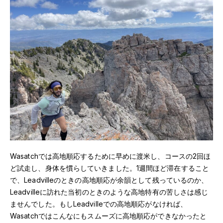
Wasatchでは高地順応するために早めに渡米し、コースの2回ほ
ど試走し、身体を慣らしていきました。1週間ほど滞在すること
で、Leadvilleのときの高地順応が余韻として残っているのか、
Leadvilleに訪れた当初のときのような高地特有の苦しさは感じ
ませんでした。もしLeadvilleでの高地順応がなければ、
Wasatchではこんなにもスムーズに高地順応ができなかったと