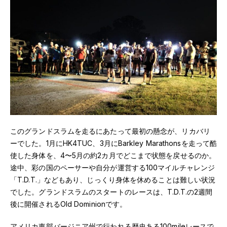
このグランドスラムを走るにあたって最初の懸念が、リカバリ
ーでした。1月にHK4TUC、3月にBarkley Marathonsを走って酷
使した身体を、4〜5月の約2カ月でどこまで状態を戻せるのか。
途中、彩の国のペーサーや自分が運営する100マイルチャレンジ
「T.D.T.」などもあり、じっくり身体を休めることは難しい状況
でした。グランドスラムのスタートのレースは、T.D.T.の2週間
後に開催されるOld Dominionです。
アメリカ東部バージニア州で行われる歴史ある100mileレースで