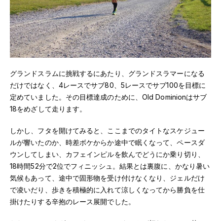
グランドスラムに挑戦するにあたり、グランドスラマーになる
だけではなく、4レースでサブ80、5レースでサブ100を目標に
定めていました。その目標達成のために、Old Dominionはサブ
18をめざして走ります。
しかし、フタを開けてみると、ここまでのタイトなスケジュー
ルが響いたのか、時差ボケからか途中で眠くなって、ペースダ
ウンしてしまい、カフェインピルを飲んでどうにか乗り切り、
18時間52分で2位でフィニッシュ。結果とは裏腹に、かなり暑い
気候もあって、途中で固形物を受け付けなくなり、ジェルだけ
で凌いだり、歩きを積極的に入れて涼しくなってから勝負を仕
掛けたりする辛抱のレース展開でした。