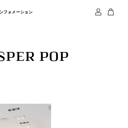
ロ
カ
グ
ー
ンフォメーション
イ
ト
ン
PER POP