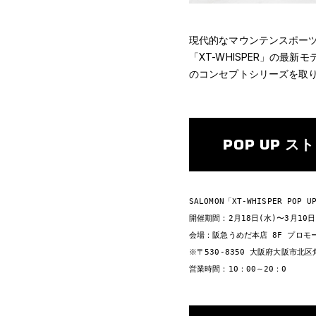
現代的なマウンテンスポーツ
「XT-WHISPER」の最新モ
のコンセプトシリーズを取り揃
POP UP ス
SALOMON「XT-WHISPER POP UP
開催期間：2月18日(水)〜3月10日(
会場：阪急うめだ本店 8F プロモー
※〒530-8350 大阪府大阪市北区
営業時間：10：00～20：0