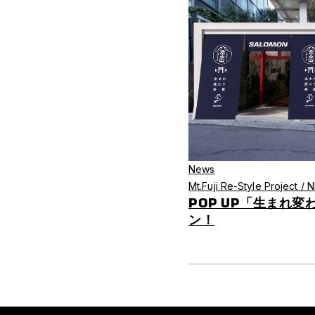
News
Mt.Fuji Re-Style Project /
POP UP「生まれ
ン！