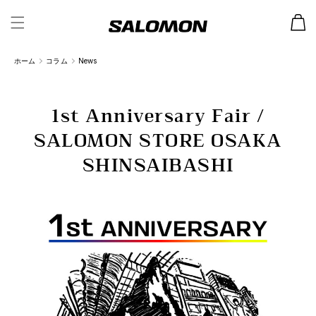
カ
ー
ト
ホーム
コラム
News
1st Anniversary Fair /
SALOMON STORE OSAKA
SHINSAIBASHI