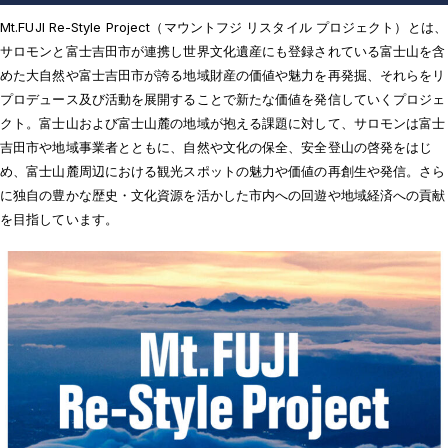
Mt.FUJI Re-Style Project（マウントフジ リスタイル プロジェクト）とは、
サロモンと富士吉田市が連携し世界文化遺産にも登録されている富士山を含
めた大自然や富士吉田市が誇る地域財産の価値や魅力を再発掘、それらをリ
プロデュース及び活動を展開することで新たな価値を発信していくプロジェ
クト。富士山および富士山麓の地域が抱える課題に対して、サロモンは富士
吉田市や地域事業者とともに、自然や文化の保全、安全登山の啓発をはじ
め、富士山麓周辺における観光スポットの魅力や価値の再創生や発信。さら
に独自の豊かな歴史・文化資源を活かした市内への回遊や地域経済への貢献
を目指しています。