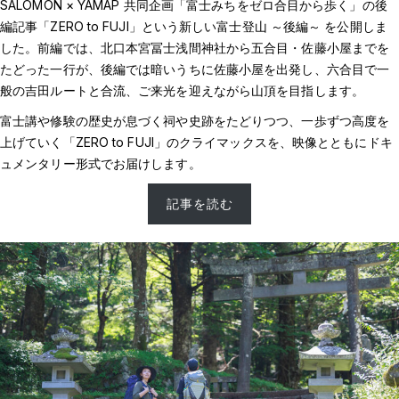
SALOMON × YAMAP 共同企画「富士みちをゼロ合目から歩く」の後
編記事「ZERO to FUJI」という新しい富士登山 ～後編～ を公開しま
した。前編では、北口本宮冨士浅間神社から五合目・佐藤小屋までを
たどった一行が、後編では暗いうちに佐藤小屋を出発し、六合目で一
般の吉田ルートと合流、ご来光を迎えながら山頂を目指します。
富士講や修験の歴史が息づく祠や史跡をたどりつつ、一歩ずつ高度を
上げていく「ZERO to FUJI」のクライマックスを、映像とともにドキ
ュメンタリー形式でお届けします。
記事を読む