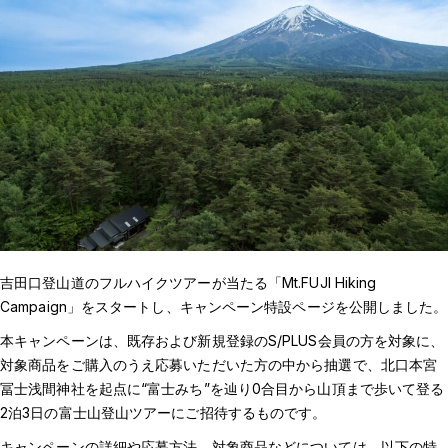
吉田口登山道のフルハイクツアーが当たる「Mt.FUJI Hiking
Campaign」をスタートし、キャンペーン特設ページを公開しました。
本キャンペーンは、既存および新規登録のS/PLUS会員の方を対象に、
対象商品をご購入のうえ応募いただいた方の中から抽選で、北口本宮
冨士浅間神社を起点に“富士みち”を辿り0合目から山頂まで歩いて登る
2泊3日の富士山登山ツアーにご招待するものです。
キャンペーンの詳細や応募方法、対象商品などについては、以下の特