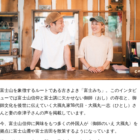
富士山を象徴するルートである古きよき「富士みち」。このインタビ
ューでは富士山信仰と富士講に欠かせない御師（おし）の存在と、御
師文化を後世に伝えていく大鴈丸家18代目・大鴈丸一志（ひとし）さ
んと妻の奈津子さんの声を掲載しています。
今、富士山信仰に興味をもつ多くの外国人が〈御師のいえ 大鴈丸〉を
拠点に富士山麓や富士吉田を散策するようになっています。