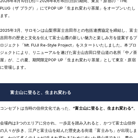
2026年8月10日(月)～2026年8月16日(日)の期間、東京・原宿の「THE
PLUG（ザ プラグ）」にてPOP UP「生まれ変わり茶屋」をオープンいたし
ます。
2025年3月、サロモンは山梨県富士吉田市との包括連携協定を締結し、富士
吉田市の歴史と文化を伝えて富士山麓の新しい魅力と楽しみ方を提案するプ
ロジェクト「Mt. FUJI Re-Style Project」をスタートいたしました。本プロ
ジェクトにより、リニューアルを遂げた富士山吉田口登山道の名所「中ノ茶
屋」が、この夏、期間限定POP UP「生まれ変わり茶屋」として東京・原宿
に登場します。
富士山に登ると、生まれ変わる
コンセプトは当時の信仰文化であった、
“富士山に登ると、生まれ変わる”
。
会場内は3つのエリアに分かれ、一歩足を踏み入れると、かつて富士山信仰
の人々が歩き、江戸と富士山を結んだ歴史ある街道「富士みち」が出現しま
す。かつて多くの人々が“生まれ変わる”ために歩いた登山道であり、麓の